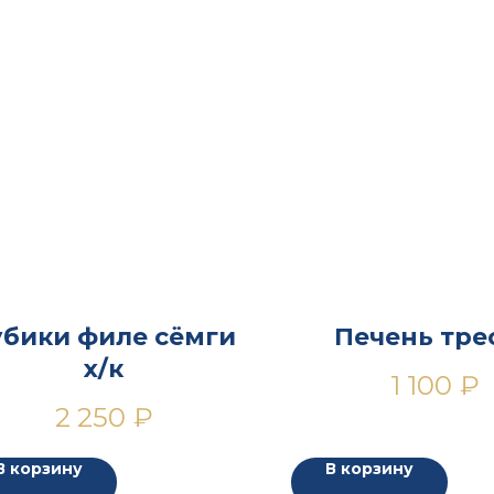
убики филе сёмги
Печень тре
х/к
1 100
₽
2 250
₽
В корзину
В корзину