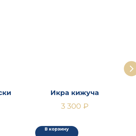
ски
Икра кижуча
3 300
₽
В корзину