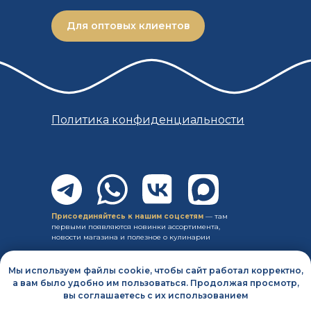
Для оптовых клиентов
Политика конфиденциальности
Присоединяйтесь к нашим соцсетям
— там
первыми появляются новинки ассортимента,
новости магазина и полезное о кулинарии
Информация, размещённая на сайте, носит
Мы используем файлы cookie, чтобы сайт работал корректно,
ознакомительный характер и не является
а вам было удобно им пользоваться. Продолжая просмотр,
публичной офертой (ст. 437 ГК РФ)
вы соглашаетесь с их использованием